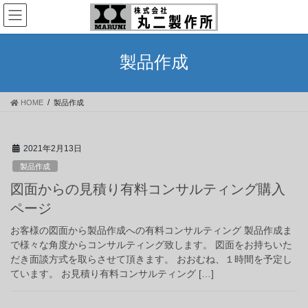
コ
ナ
ン
ビ
テ
ゲ
ン
ー
製品作成
ツ
シ
へ
ョ
ス
ン
HOME
製品作成
キ
に
ッ
移
プ
動
2021年2月13日
製品作成
図面からの見積り有料コンサルティング購入
ページ
お客様の図面から製品作成への有料コンサルティング 製品作成ま
で様々な角度からコンサルティング致します。 図面をお持ちいた
だき面談方式を取らさせて頂きます。 おおむね、１時間を予定し
ています。 お見積り有料コンサルティング […]